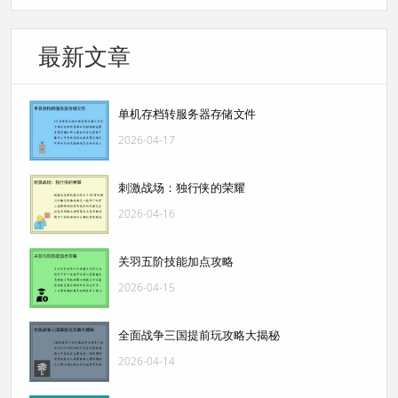
最新文章
单机存档转服务器存储文件
2026-04-17
刺激战场：独行侠的荣耀
2026-04-16
关羽五阶技能加点攻略
2026-04-15
全面战争三国提前玩攻略大揭秘
2026-04-14