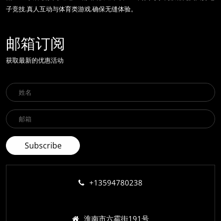
子竞技,真人互动与体育类游戏,确保无缝体验。
邮箱订阅
获取最新的优惠活动
+13594780238
淮南市六霉街191号