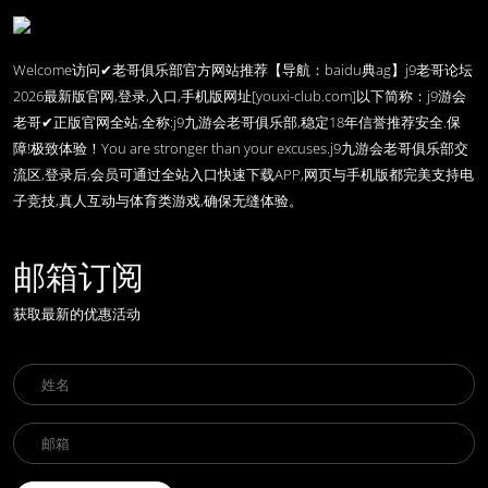
Welcome访问✔老哥俱乐部官方网站推荐【导航：baidu典ag】j9老哥论坛
2026最新版官网,登录,入口,手机版网址[youxi-club.com]以下简称：j9游会
老哥✔正版官网全站,全称:j9九游会老哥俱乐部,稳定18年信誉推荐安全.保
障!极致体验！You are stronger than your excuses.j9九游会老哥俱乐部交
流区,登录后,会员可通过全站入口快速下载APP,网页与手机版都完美支持电
子竞技,真人互动与体育类游戏,确保无缝体验。
邮箱订阅
获取最新的优惠活动