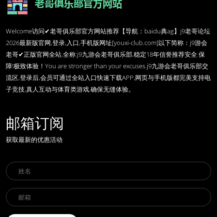
Welcome访问✔老哥俱乐部官方网站推荐【导航：baidu典ag】j9老哥论坛
2026最新版官网,登录,入口,手机版网址[youxi-club.com]以下简称：j9游会
老哥✔正版官网全站,全称:j9九游会老哥俱乐部,稳定18年信誉推荐安全.保
障!极致体验！You are stronger than your excuses.j9九游会老哥俱乐部交
流区,登录后,会员可通过全站入口快速下载APP,网页与手机版都完美支持电
子竞技,真人互动与体育类游戏,确保无缝体验。
邮箱订阅
获取最新的优惠活动