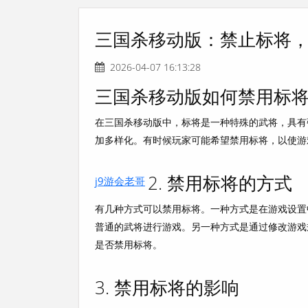
三国杀移动版：禁止标将
2026-04-07 16:13:28
三国杀移动版如何禁用标
在三国杀移动版中，标将是一种特殊的武将，具有
加多样化。有时候玩家可能希望禁用标将，以使游
2. 禁用标将的方式
j9游会老哥
有几种方式可以禁用标将。一种方式是在游戏设置
普通的武将进行游戏。另一种方式是通过修改游戏
是否禁用标将。
3. 禁用标将的影响