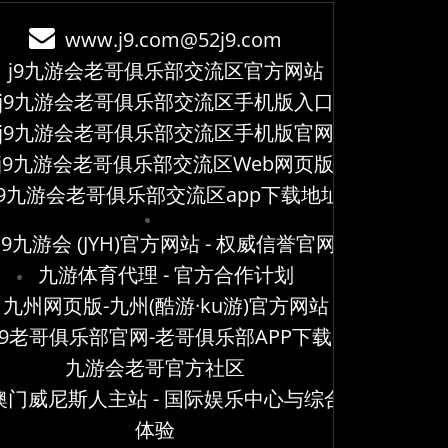
www.j9.com@52j9.com
j9九游会老哥俱乐部交流区官方网站
j9九游会老哥俱乐部交流区手机版入口
j9九游会老哥俱乐部交流区手机版官网
j9九游会老哥俱乐部交流区Web网页版
j9九游会老哥俱乐部交流区app下载地址
J9九游会 (JYH)官方网站 - 权威信誉官网
九游体育代理 - 官方合作计划
九州网页版-九州(酷游·ku游)官方网站
j9老哥俱乐部官网-老哥俱乐部APP下载-
九游会老哥官方社区
澳门威尼斯人主站 - 国际娱乐中心与综合
体验