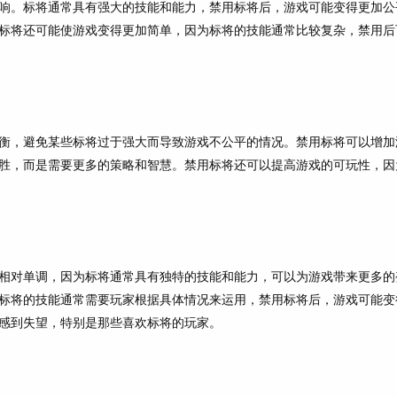
响。标将通常具有强大的技能和能力，禁用标将后，游戏可能变得更加公
标将还可能使游戏变得更加简单，因为标将的技能通常比较复杂，禁用后
衡，避免某些标将过于强大而导致游戏不公平的情况。禁用标将可以增加
胜，而是需要更多的策略和智慧。禁用标将还可以提高游戏的可玩性，因
相对单调，因为标将通常具有独特的技能和能力，可以为游戏带来更多的
标将的技能通常需要玩家根据具体情况来运用，禁用标将后，游戏可能变
感到失望，特别是那些喜欢标将的玩家。