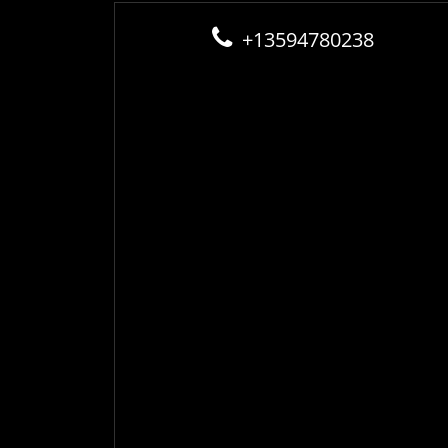
+13594780238