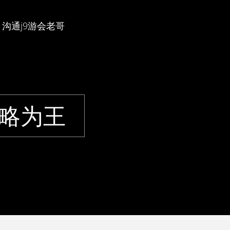
沟通j9游会老哥
略为王