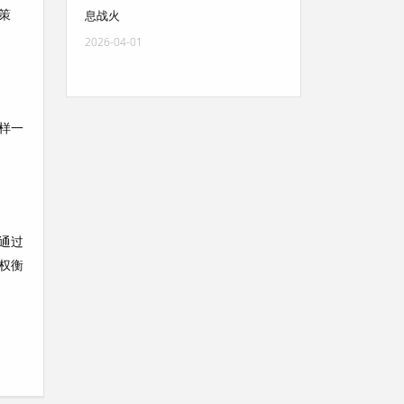
策
息战火
2026-04-01
样一
通过
权衡