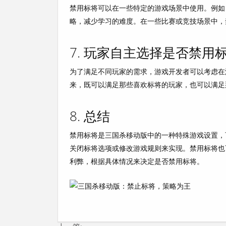
禁用标将可以在一些特定的游戏场景中使用。例如
略，减少学习的难度。在一些比赛或竞技场景中，
7. 玩家自主选择是否禁用
为了满足不同玩家的需求，游戏开发者可以考虑在
来，既可以满足那些喜欢标将的玩家，也可以满足
8. 总结
禁用标将是三国杀移动版中的一种特殊游戏设置，
关闭标将选项或修改游戏规则来实现。禁用标将也
利弊，根据具体情况来决定是否禁用标将。