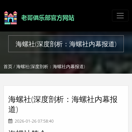
海螺社(深度剖析：海螺社内幕报道)
首页
/ 海螺社(深度剖析：海螺社内幕报道)
海螺社(深度剖析：海螺社内幕报
道)
2026-01-26 07:58:40